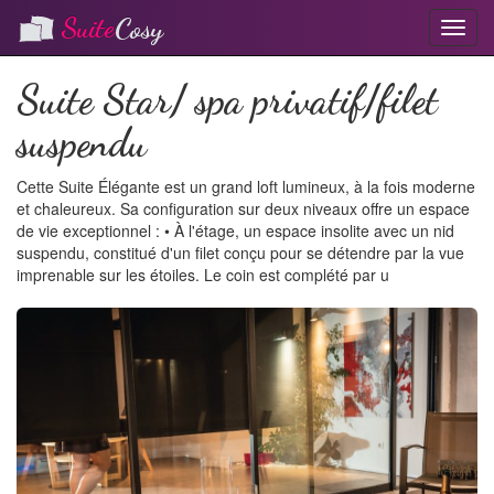
Suite
Cosy
T
o
g
Suite Star/ spa privatif/filet
g
l
suspendu
e
n
a
Cette Suite Élégante est un grand loft lumineux, à la fois moderne
v
et chaleureux. Sa configuration sur deux niveaux offre un espace
i
de vie exceptionnel : • À l'étage, un espace insolite avec un nid
g
suspendu, constitué d'un filet conçu pour se détendre par la vue
a
imprenable sur les étoiles. Le coin est complété par u
t
i
o
n