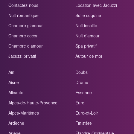
Contactez-nous
Location avec Jacuzzi
Nuit romantique
Suite coquine
Chambre glamour
Nuit insolite
Chambre cocon
Nuit d'amour
Chambre d'amour
Spa privatif
Jacuzzi privatif
Autour de moi
Ain
Doubs
Aisne
Drôme
Alicante
Essonne
Alpes-de-Haute-Provence
Eure
Alpes-Maritimes
Eure-et-Loir
Ardèche
Finistère
Ariège
Flandre-Occidentale