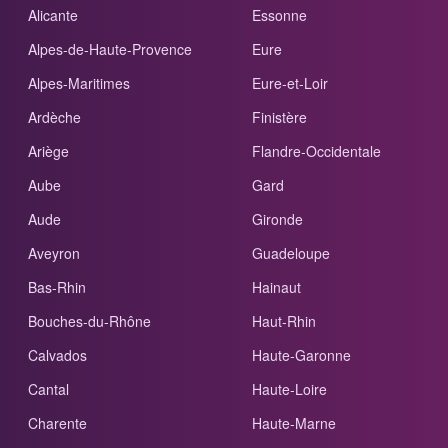
Alicante
Essonne
Alpes-de-Haute-Provence
Eure
Alpes-Maritimes
Eure-et-Loir
Ardèche
Finistère
Ariège
Flandre-Occidentale
Aube
Gard
Aude
Gironde
Aveyron
Guadeloupe
Bas-Rhin
Hainaut
Bouches-du-Rhône
Haut-Rhin
Calvados
Haute-Garonne
Cantal
Haute-Loire
Charente
Haute-Marne