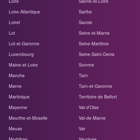
Loire
Saône-et-Loire
Loire-Atlantique
Sarthe
Loiret
Savoie
Lot
Seine-et-Marne
Lot-et-Garonne
Seine-Maritime
Luxembourg
Seine-Saint-Denis
Maine-et-Loire
Somme
Manche
Tarn
Marne
Tarn-et-Garonne
Martinique
Territoire de Belfort
Mayenne
Val-d'Oise
Meurthe-et-Moselle
Val-de-Marne
Meuse
Var
Morbihan
Vaucluse