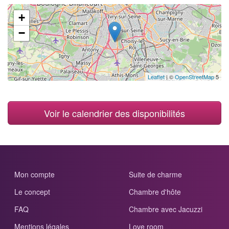
+
−
Leaflet
| ©
OpenStreetMap
5
Voir le calendrier des disponibilités
Mon compte
Suite de charme
Le concept
Chambre d'hôte
FAQ
Chambre avec Jacuzzi
Mentions légales
Love room