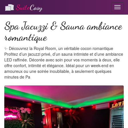
Suite
Cosy
T
o
g
Spa Jacuzzi & Sauna ambiance
g
l
romantique
e
n
a
✨ Découvrez la Royal Room, un véritable cocon romantique
v
Profitez d’un jacuzzi privé, d’un sauna intimiste et d’une ambiance
i
LED raffinée. Décorée avec soin pour vos moments à deux, elle
g
offre confort, intimité et élégance. Idéal pour un week-end en
a
amoureux ou une soirée inoubliable, à seulement quelques
t
minutes de Pa
i
P
N
o
n
r
e
e
x
v
t
i