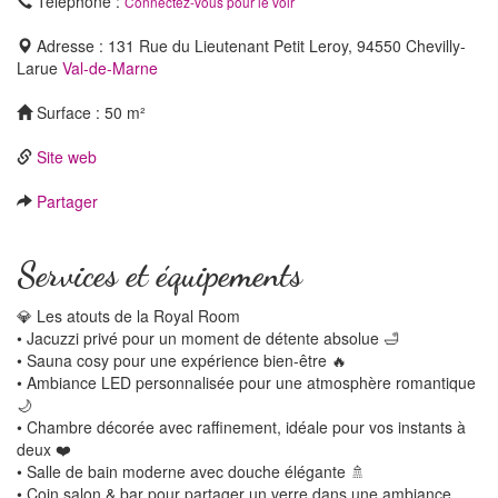
Téléphone :
Connectez-vous pour le voir
Adresse : 131 Rue du Lieutenant Petit Leroy, 94550 Chevilly-
Larue
Val-de-Marne
Surface : 50 m²
Site web
Partager
Services et équipements
💎 Les atouts de la Royal Room
• Jacuzzi privé pour un moment de détente absolue 🛁
• Sauna cosy pour une expérience bien-être 🔥
• Ambiance LED personnalisée pour une atmosphère romantique
🌙
• Chambre décorée avec raffinement, idéale pour vos instants à
deux ❤️
• Salle de bain moderne avec douche élégante 🚿
• Coin salon & bar pour partager un verre dans une ambiance