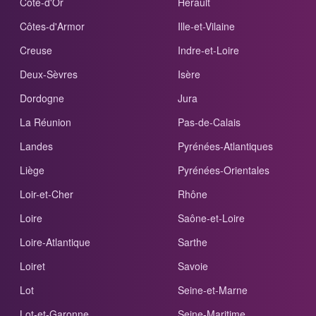
Côte-d'Or
Hérault
Côtes-d'Armor
Ille-et-Vilaine
Creuse
Indre-et-Loire
Deux-Sèvres
Isère
Dordogne
Jura
La Réunion
Pas-de-Calais
Landes
Pyrénées-Atlantiques
Liège
Pyrénées-Orientales
Loir-et-Cher
Rhône
Loire
Saône-et-Loire
Loire-Atlantique
Sarthe
Loiret
Savoie
Lot
Seine-et-Marne
Lot-et-Garonne
Seine-Maritime