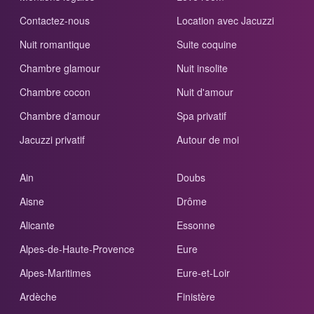
Contactez-nous
Location avec Jacuzzi
Nuit romantique
Suite coquine
Chambre glamour
Nuit insolite
Chambre cocon
Nuit d'amour
Chambre d'amour
Spa privatif
Jacuzzi privatif
Autour de moi
Ain
Doubs
Aisne
Drôme
Alicante
Essonne
Alpes-de-Haute-Provence
Eure
Alpes-Maritimes
Eure-et-Loir
Ardèche
Finistère