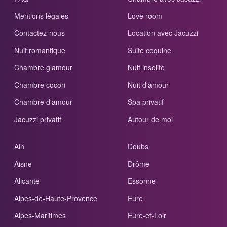
Mentions légales
Love room
Contactez-nous
Location avec Jacuzzi
Nuit romantique
Suite coquine
Chambre glamour
Nuit insolite
Chambre cocon
Nuit d'amour
Chambre d'amour
Spa privatif
Jacuzzi privatif
Autour de moi
Ain
Doubs
Aisne
Drôme
Alicante
Essonne
Alpes-de-Haute-Provence
Eure
Alpes-Maritimes
Eure-et-Loir