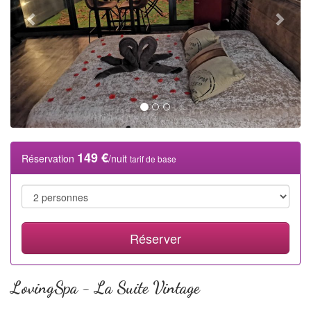
o
u
s
149 €
Réservation
/nuit
tarif de base
Réserver
LovingSpa - La Suite Vintage