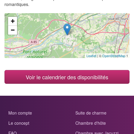
romantiques.
+
−
Leaflet
| ©
OpenStreetMap
1
Voir le calendrier des disponibilités
Mon compte
Suite de charme
Le concept
Chambre d'hôte
FAQ
Chambre avec Jacuzzi