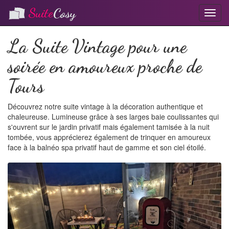
Suite
Cosy
T
o
g
La Suite Vintage pour une
g
l
soirée en amoureux proche de
e
n
Tours
a
v
i
Découvrez notre suite vintage à la décoration authentique et
g
chaleureuse. Lumineuse grâce à ses larges baie coulissantes qui
a
s'ouvrent sur le jardin privatif mais également tamisée à la nuit
t
tombée, vous apprécierez également de trinquer en amoureux
i
face à la balnéo spa privatif haut de gamme et son ciel étoilé.
o
P
N
n
r
e
e
x
v
t
i