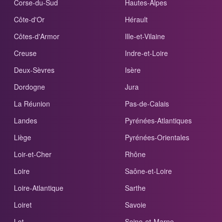
Corse-du-Sud
Hautes-Alpes
Côte-d'Or
Hérault
Côtes-d'Armor
Ille-et-Vilaine
Creuse
Indre-et-Loire
Deux-Sèvres
Isère
Dordogne
Jura
La Réunion
Pas-de-Calais
Landes
Pyrénées-Atlantiques
Liège
Pyrénées-Orientales
Loir-et-Cher
Rhône
Loire
Saône-et-Loire
Loire-Atlantique
Sarthe
Loiret
Savoie
Lot
Seine-et-Marne