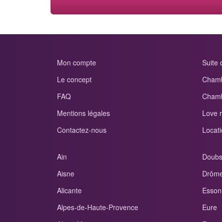
Mon compte
Suite
Le concept
Chamb
FAQ
Chamb
Mentions légales
Love 
Contactez-nous
Locati
Ain
Doub
Aisne
Drôm
Alicante
Esson
Alpes-de-Haute-Provence
Eure