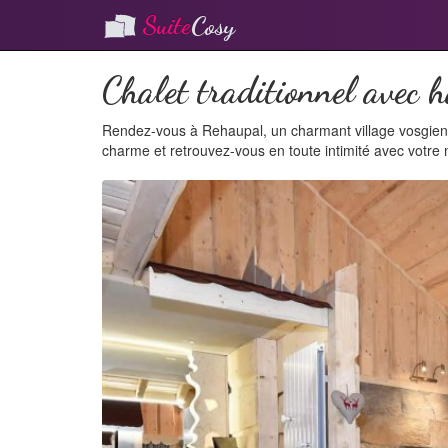
Suite
Cosy
Chalet traditionnel avec 
Rendez-vous à Rehaupal, un charmant village vosgien 
charme et retrouvez-vous en toute intimité avec votre
P
r
e
v
i
o
u
s