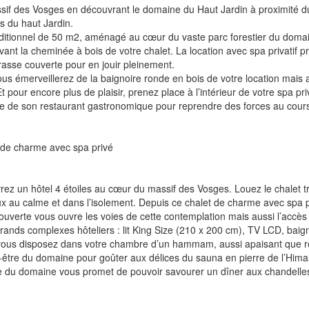
assif des Vosges en découvrant le domaine du Haut Jardin à proximité d
s du haut Jardin.
aditionnel de 50 m2, aménagé au cœur du vaste parc forestier du domaine
vant la cheminée à bois de votre chalet. La location avec spa privatif
rasse couverte pour en jouir pleinement.
ous émerveillerez de la baignoire ronde en bois de votre location mai
our encore plus de plaisir, prenez place à l’intérieur de votre spa pri
 table de son restaurant gastronomique pour reprendre des forces au co
n de charme avec spa privé
 un hôtel 4 étoiles au cœur du massif des Vosges. Louez le chalet trad
x au calme et dans l’isolement. Depuis ce chalet de charme avec spa p
ouverte vous ouvre les voies de cette contemplation mais aussi l’accès à
 grands complexes hôteliers : lit King Size (210 x 200 cm), TV LCD, ba
, vous disposez dans votre chambre d’un hammam, aussi apaisant que re
-être du domaine pour goûter aux délices du sauna en pierre de l’Him
e du domaine vous promet de pouvoir savourer un dîner aux chandelles 