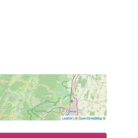
Leaflet
| ©
OpenStreetMap
0