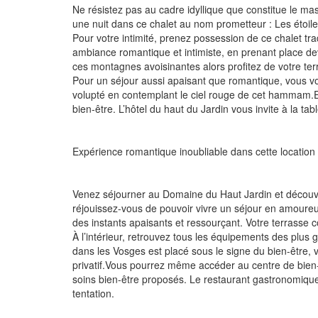
Ne résistez pas au cadre idyllique que constitue le m
une nuit dans ce chalet au nom prometteur : Les étoile
Pour votre intimité, prenez possession de ce chalet tr
ambiance romantique et intimiste, en prenant place de
ces montagnes avoisinantes alors profitez de votre ter
Pour un séjour aussi apaisant que romantique, vous v
volupté en contemplant le ciel rouge de cet hammam.Et p
bien-être. L’hôtel du haut du Jardin vous invite à la
Expérience romantique inoubliable dans cette locatio
Venez séjourner au Domaine du Haut Jardin et découvrez
réjouissez-vous de pouvoir vivre un séjour en amoureu
des instants apaisants et ressourçant. Votre terrasse c
À l’intérieur, retrouvez tous les équipements des plus
dans les Vosges est placé sous le signe du bien-être
privatif.Vous pourrez même accéder au centre de bien
soins bien-être proposés. Le restaurant gastronomiqu
tentation.