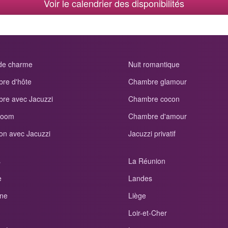
Voir le calendrier des disponibilités
 de charme
Nuit romantique
re d'hôte
Chambre glamour
re avec Jacuzzi
Chambre cocon
room
Chambre d'amour
on avec Jacuzzi
Jacuzzi privatif
s
La Réunion
e
Landes
ne
Liège
Loir-et-Cher