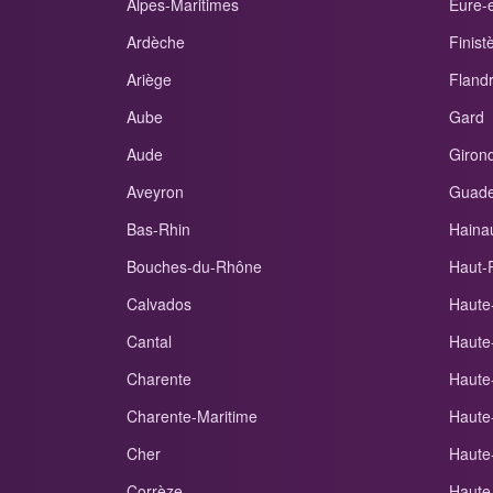
Alpes-Maritimes
Eure-e
Ardèche
Finist
Ariège
Fland
Aube
Gard
Aude
Giron
Aveyron
Guade
Bas-Rhin
Haina
Bouches-du-Rhône
Haut-
Calvados
Haute
Cantal
Haute
Charente
Haute
Charente-Maritime
Haute
Cher
Haute
Corrèze
Haute