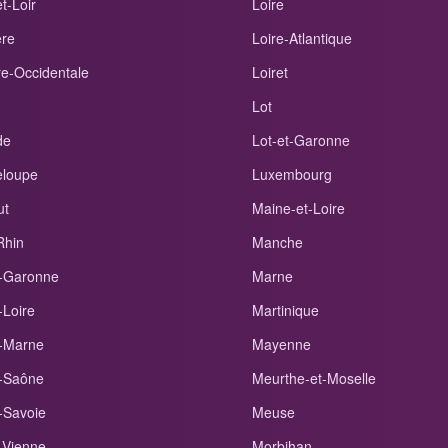
t-Loir
Loire
ère
Loire-Atlantique
re-Occidentale
Loiret
Lot
de
Lot-et-Garonne
loupe
Luxembourg
ut
Maine-et-Loire
Rhin
Manche
-Garonne
Marne
-Loire
Martinique
-Marne
Mayenne
-Saône
Meurthe-et-Moselle
-Savoie
Meuse
-Vienne
Morbihan