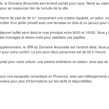
e, le Domaine Amourella est l'endroit parfait pour vous. Niché au cœ
 pour se ressourcer loin du tumulte de la ville.
 havre de paix de 30 m², comprenant une cuisine équipée, un salon, u
ofiter d'un jardin privatif avec une terrasse en bois et un jacuzzi pour 
euner buffet servi dans le mas principal entre 8h30 et 10h30. Vous y tr
des fromages et divers mets pour satisfaire vos papilles.
pplémentaire, le SPA du Domaine Amourella est l'endroit idéal. Vous po
 pour votre confort. Le prix pour deux personnes est de 50 € l'heure.
isé pour votre voiture, une piscine extérieure en saison, ainsi que d
t pour une escapade romantique en Provence, avec ses hébergements c
ine pour plus d'informations sur les tarifs et disponibilités.