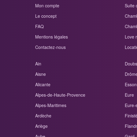
Mon compte
Suite
Le concept
Chamb
FAQ
Chamb
Mentions légales
Love 
Contactez-nous
Locati
Ain
Doub
Aisne
Drôm
Alicante
Esson
Alpes-de-Haute-Provence
Eure
Alpes-Maritimes
Eure-e
Ardèche
Finist
Ariège
Fland
Aube
Gard