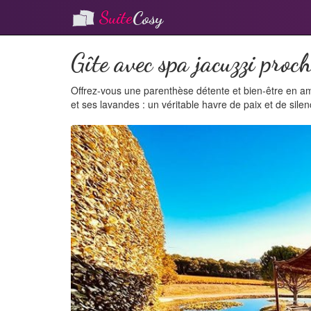
Suite
Cosy
Gîte avec spa jacuzzi proc
Offrez-vous une parenthèse détente et bien-être en a
et ses lavandes : un véritable havre de paix et de silen
P
r
e
v
i
o
u
s