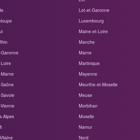
de
Lot-et-Garonne
loupe
Luxembourg
ut
Maine-et-Loire
Rhin
Manche
-Garonne
Marne
-Loire
Martinique
-Marne
Mayenne
-Saône
Meurthe-et-Moselle
-Savoie
Meuse
-Vienne
Morbihan
s-Alpes
Moselle
t
Namur
-Vilaine
Nord