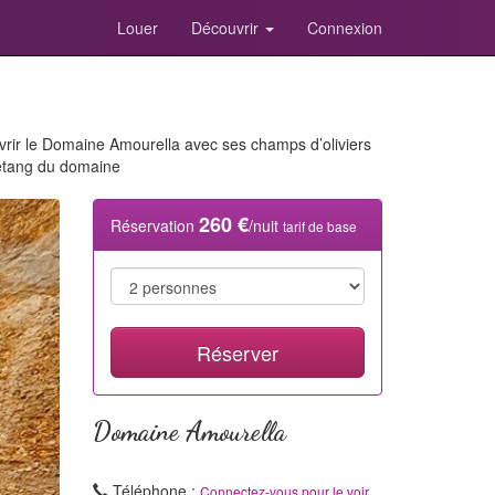
Louer
Découvrir
Connexion
vrir le Domaine Amourella avec ses champs d’oliviers
l’étang du domaine
N
260 €
Réservation
/nuit
tarif de base
Réserver
Domaine Amourella
Téléphone :
Connectez-vous pour le voir