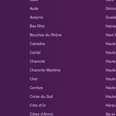
Aude
Giron
Aveyron
Guade
Bas-Rhin
Haina
Bouches-du-Rhône
Haut-
Calvados
Haute
Cantal
Haute
Charente
Haute
Charente-Maritime
Haute
Cher
Haute
Corrèze
Haute
Corse-du-Sud
Haute
Côte-d'Or
Héraul
Côtes-d'Armor
Ille-et