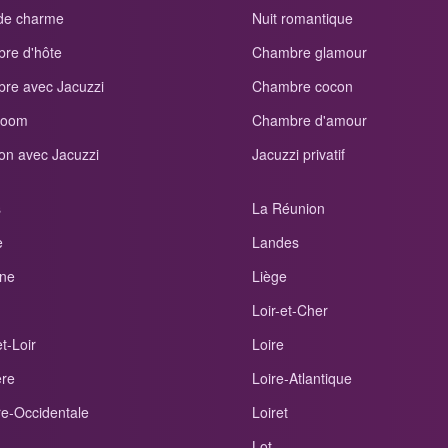
 de charme
Nuit romantique
re d'hôte
Chambre glamour
re avec Jacuzzi
Chambre cocon
room
Chambre d'amour
on avec Jacuzzi
Jacuzzi privatif
s
La Réunion
e
Landes
ne
Liège
Loir-et-Cher
t-Loir
Loire
ère
Loire-Atlantique
re-Occidentale
Loiret
Lot