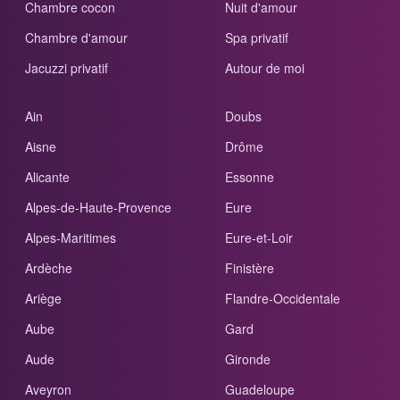
Chambre cocon
Nuit d'amour
Chambre d'amour
Spa privatif
Jacuzzi privatif
Autour de moi
Ain
Doubs
Aisne
Drôme
Alicante
Essonne
Alpes-de-Haute-Provence
Eure
Alpes-Maritimes
Eure-et-Loir
Ardèche
Finistère
Ariège
Flandre-Occidentale
Aube
Gard
Aude
Gironde
Aveyron
Guadeloupe