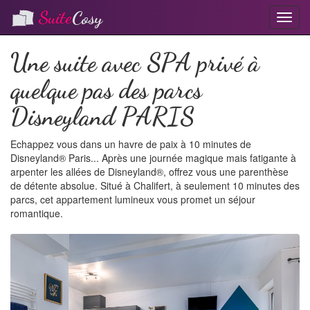
Suite
Cosy
T
o
g
Une suite avec SPA privé à
g
l
quelque pas des parcs
e
n
Disneyland PARIS
a
v
i
Echappez vous dans un havre de paix à 10 minutes de
g
Disneyland® Paris... Après une journée magique mais fatigante à
a
arpenter les allées de Disneyland®, offrez vous une parenthèse
t
de détente absolue. Situé à Chalifert, à seulement 10 minutes des
i
parcs, cet appartement lumineux vous promet un séjour
o
romantique.
n
P
N
r
e
e
x
v
t