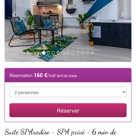
i
o
u
s
160 €
Réservation
/nuit
tarif de base
Réserver
Suite SPAradise - SPA privé - 6 min de